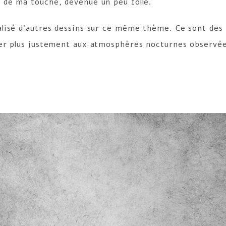
e de ma touche, devenue un peu folle.
réalisé d’autres dessins sur ce même thème. Ce sont des
oller plus justement aux atmosphères nocturnes observée