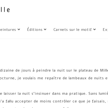
eintures
Éditions
Carnets sur le motif
Ex
La nuit
dizaine de jours à peindre la nuit sur le plateau de Mi
octurne, je voulais me repaître de lambeaux de nuits 
de laisser la nuit s’insinuer dans ma pratique. Sans lum
m’a fallu accepter de moins contrôler ce que je faisais