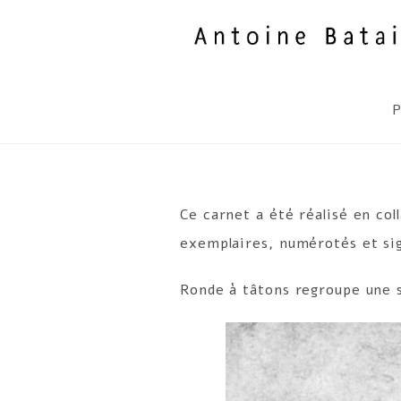
Skip
to
content
P
Ce carnet a été réalisé en col
exemplaires, numérotés et sig
Ronde à tâtons regroupe une s