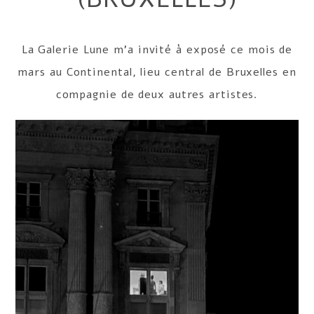
La Galerie Lune m’a invité à exposé ce mois de
mars au Continental, lieu central de Bruxelles en
compagnie de deux autres artistes.