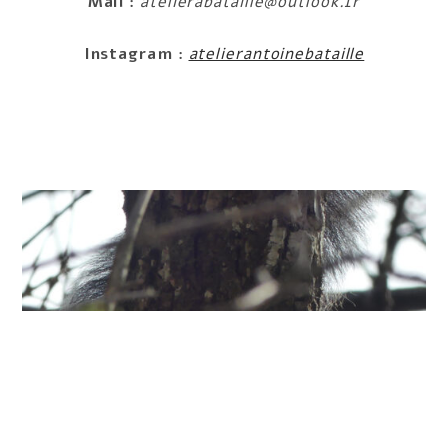
Mail :
atelierabataille@outlook.fr
Instagram :
atelierantoinebataille